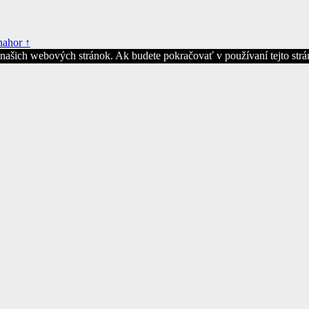
nahor ↑
z našich webových stránok. Ak budete pokračovať v používaní tejto str