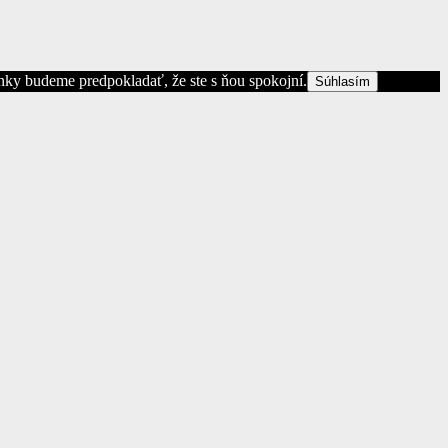
ánky budeme predpokladať, že ste s ňou spokojní.
Súhlasím