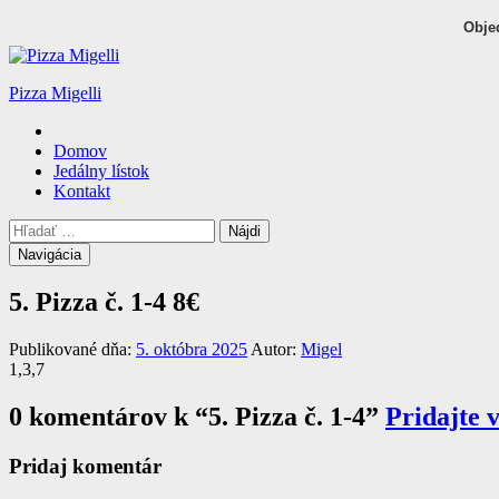
Obje
Pizza Migelli
Hlavné
Domov
menu
Jedálny lístok
Kontakt
Vyhľadávanie
Hľadať:
Navigácia
5. Pizza č. 1-4
8€
Publikované dňa:
5. októbra 2025
Autor:
Migel
1,3,7
0 komentárov k “
5. Pizza č. 1-4
”
Pridajte 
Pridaj komentár