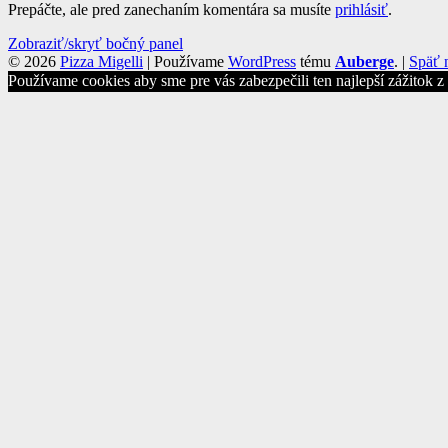
Prepáčte, ale pred zanechaním komentára sa musíte
prihlásiť
.
Bočný
Zobraziť/skryť bočný panel
© 2026
Pizza Migelli
|
Používame
WordPress
tému
Auberge
.
|
Späť 
panel
Používame cookies aby sme pre vás zabezpečili ten najlepší zážitok 