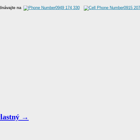
dnávajte na
0949 174 330
0915 207
vlastný →