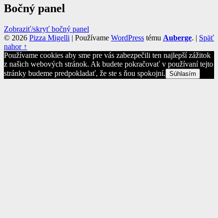
Bočný panel
Zobraziť/skryť bočný panel
© 2026
Pizza Migelli
|
Používame
WordPress
tému
Auberge
.
|
Späť
nahor ↑
Používame cookies aby sme pre vás zabezpečili ten najlepší zážitok
z našich webových stránok. Ak budete pokračovať v používaní tejto
stránky budeme predpokladať, že ste s ňou spokojní.
Súhlasím