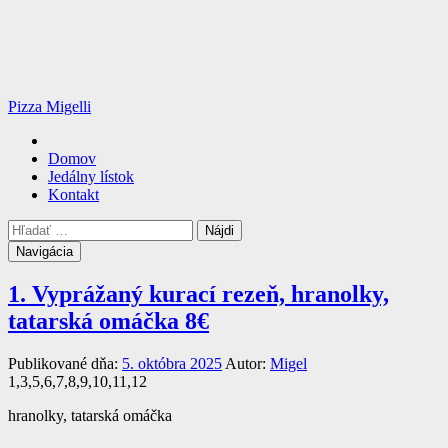
Pizza Migelli
Hlavné
Domov
menu
Jedálny lístok
Kontakt
Vyhľadávanie
Hľadať:
Navigácia
1. Vyprážaný kurací rezeň, hranolky,
tatarská omáčka
8€
Publikované dňa:
5. októbra 2025
Autor:
Migel
1,3,5,6,7,8,9,10,11,12
hranolky, tatarská omáčka