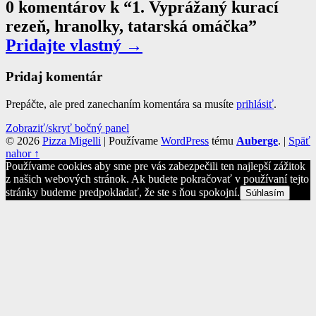
0 komentárov k “
1. Vyprážaný kurací
rezeň, hranolky, tatarská omáčka
”
Pridajte vlastný →
Pridaj komentár
Prepáčte, ale pred zanechaním komentára sa musíte
prihlásiť
.
Bočný
Zobraziť/skryť bočný panel
© 2026
Pizza Migelli
|
Používame
WordPress
tému
Auberge
.
|
Späť
panel
nahor ↑
Používame cookies aby sme pre vás zabezpečili ten najlepší zážitok
z našich webových stránok. Ak budete pokračovať v používaní tejto
stránky budeme predpokladať, že ste s ňou spokojní.
Súhlasím