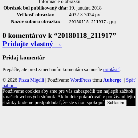
Informácie o obrázku
Obrázok bol publikovaný dňa:
19. januára 2018
Veľkosť obrázku:
4032 × 3024 px
Názov súboru obrázku:
20180118_211917.jpg
0 komentárov k “
20180118_211917
”
Pridajte vlastný →
Pridaj komentár
Prepáčte, ale pred zanechaním komentára sa musíte
prihlásiť
.
© 2026
Pizza Migelli
|
Používame
WordPress
tému
Auberge
.
|
Späť
nahor ↑
Používame cookies aby sme pre vás zabezpečili ten najlepší zážitok
z našich webových stránok. Ak budete pokračovať v používaní tejto
stránky budeme predpokladať, že ste s ňou spokojní.
Súhlasím