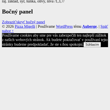
raj. základ, syr, šunka, olivy, niva /1,3,7/
Bočný panel
Zobraziť/skryť bočný panel
© 2026
Pizza Migelli
|
Používame
WordPress
tému
Auberge
.
|
Späť
nahor ↑
Používame cookies aby sme pre vás zabezpečili ten najlepší zážitok
z našich webových stránok. Ak budete pokračovať v používaní tejto
stránky budeme predpokladať, že ste s ňou spokojní.
Súhlasím