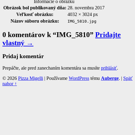
Informácie o obrázku
Obrázok bol publikovaný dňa:
28. novembra 2017
Veľkosť obrázku:
4032 × 3024 px
Názov súboru obrázku:
IMG_5810.jpg
0 komentárov k “
IMG_5810
”
Pridajte
vlastný →
Pridaj komentár
Prepáčte, ale pred zanechaním komentára sa musíte
prihlásiť
.
© 2026
Pizza Migelli
|
Používame
WordPress
tému
Auberge
.
|
Späť
nahor ↑