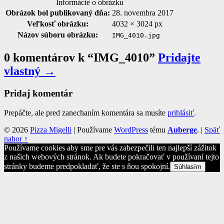
Informácie o obrázku
Obrázok bol publikovaný dňa:
28. novembra 2017
Veľkosť obrázku:
4032 × 3024 px
Názov súboru obrázku:
IMG_4010.jpg
0 komentárov k “
IMG_4010
”
Pridajte
vlastný →
Pridaj komentár
Prepáčte, ale pred zanechaním komentára sa musíte
prihlásiť
.
© 2026
Pizza Migelli
|
Používame
WordPress
tému
Auberge
.
|
Späť
nahor ↑
Používame cookies aby sme pre vás zabezpečili ten najlepší zážitok
z našich webových stránok. Ak budete pokračovať v používaní tejto
stránky budeme predpokladať, že ste s ňou spokojní.
Súhlasím