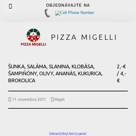
OBJEDNÁVAJTE NA
HLAVNÉ MENU
PIZZA MIGELLI
ŠUNKA, SALÁMA, SLANINA, KLOBÁSA,
2,-€
ŠAMPIŇÓNY, OLIVY, ANANÁS, KUKURICA,
/ 4,-
BROKOLICA
€
Autor:
Publikované dňa:
11. novembra 2017
Migel
BOČNÝ PANEL
Zobraziť/skryť bočný panel