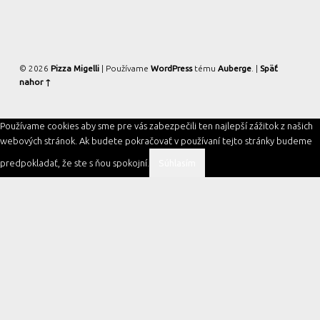
© 2026
Pizza Migelli
|
Používame
WordPress
tému
Auberge
.
|
Späť
nahor ↑
Používame cookies aby sme pre vás zabezpečili ten najlepší zážitok z našich
webových stránok. Ak budete pokračovať v používaní tejto stránky budeme
predpokladať, že ste s ňou spokojní.
Súhlasím