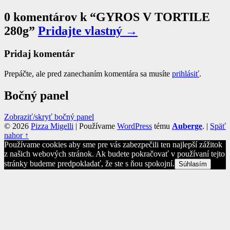
0 komentárov k “
GYROS V TORTILE
280g
”
Pridajte vlastný →
Pridaj komentár
Prepáčte, ale pred zanechaním komentára sa musíte
prihlásiť
.
Bočný panel
Zobraziť/skryť bočný panel
© 2026
Pizza Migelli
|
Používame
WordPress
tému
Auberge
.
|
Späť
nahor ↑
Používame cookies aby sme pre vás zabezpečili ten najlepší zážitok
z našich webových stránok. Ak budete pokračovať v používaní tejto
stránky budeme predpokladať, že ste s ňou spokojní.
Súhlasím