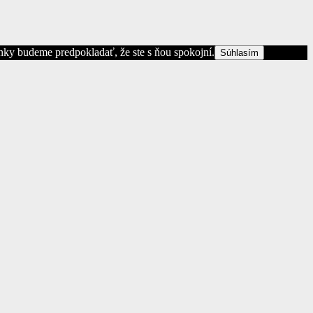
ánky budeme predpokladať, že ste s ňou spokojní.
Súhlasím