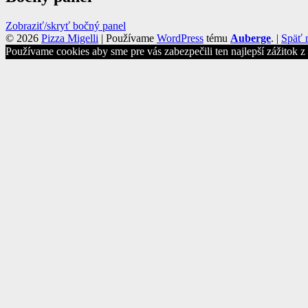
Zobraziť/skryť bočný panel
© 2026
Pizza Migelli
|
Používame
WordPress
tému
Auberge
.
|
Späť 
Používame cookies aby sme pre vás zabezpečili ten najlepší zážitok 