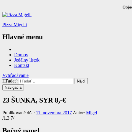
Obje
Pizza Migelli
Hlavné menu
Domov
Jedálny lístok
Kontakt
Vyhľadávanie
Hľadať:
Navigácia
23 ŠUNKA, SYR
8,-€
Publikované dňa:
11. novembra 2017
Autor:
Migel
/1,3,7/
Bočný panel