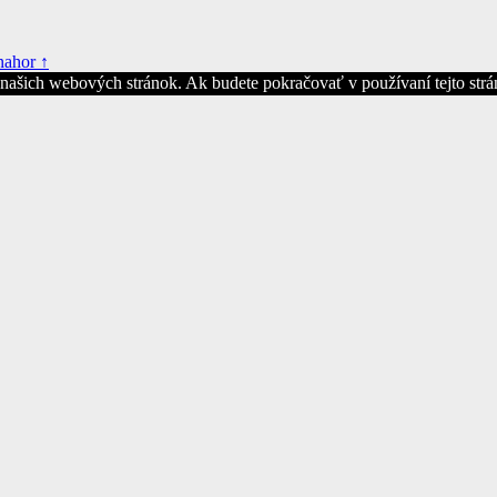
nahor ↑
z našich webových stránok. Ak budete pokračovať v používaní tejto str