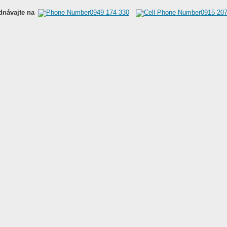
dnávajte na
0949 174 330
0915 207