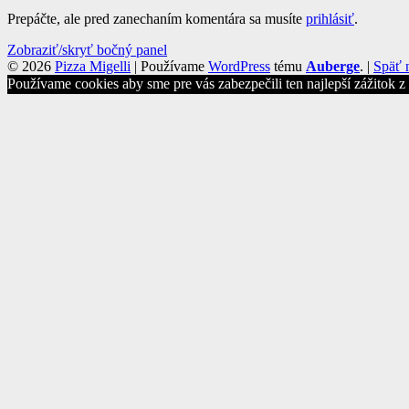
Prepáčte, ale pred zanechaním komentára sa musíte
prihlásiť
.
Bočný
Zobraziť/skryť bočný panel
© 2026
Pizza Migelli
|
Používame
WordPress
tému
Auberge
.
|
Späť 
panel
Používame cookies aby sme pre vás zabezpečili ten najlepší zážitok 