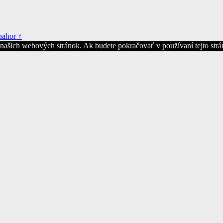
nahor ↑
z našich webových stránok. Ak budete pokračovať v používaní tejto str