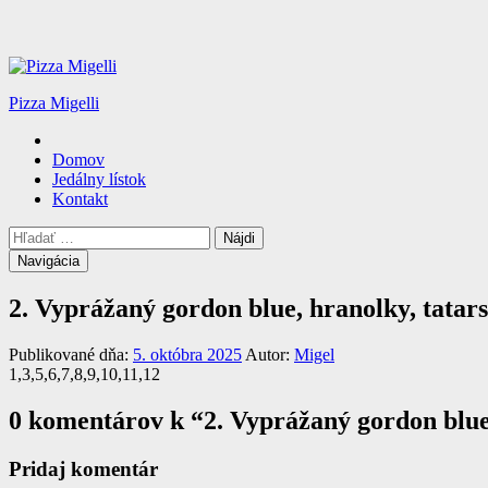
Pizza Migelli
Hlavné
Domov
menu
Jedálny lístok
Kontakt
Vyhľadávanie
Hľadať:
Navigácia
2. Vyprážaný gordon blue, hranolky, tata
Publikované dňa:
5. októbra 2025
Autor:
Migel
1,3,5,6,7,8,9,10,11,12
0 komentárov k “
2. Vyprážaný gordon blue
Pridaj komentár