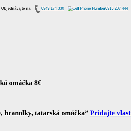
Objednávajte na
0949 174 330
0915 207 444
rská omáčka
8€
, hranolky, tatarská omáčka
”
Pridajte vla