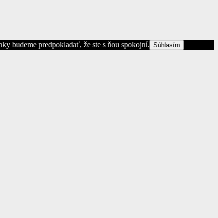
ánky budeme predpokladať, že ste s ňou spokojní.
Súhlasím